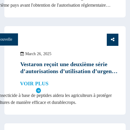
ième pays avant l'obtention de l'autorisation réglementaire
e prévue.
ouvelle
March 26, 2025
Vestaron reçoit une deuxième série
d’autorisations d’utilisation d’urgence
pour SPEAR LEP afin de lutter contre
VOIR PLUS
les ravageurs des cultures en Italie, en
Grèce et à Chypre
secticide à base de peptides aidera les agriculteurs à protéger
ltures de manière efficace et durablecrops.