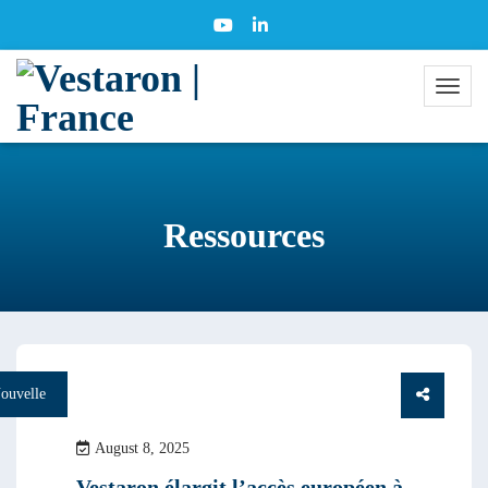
Ressources
All years
ouvelle
August 8, 2025
Vestaron élargit l’accès européen à