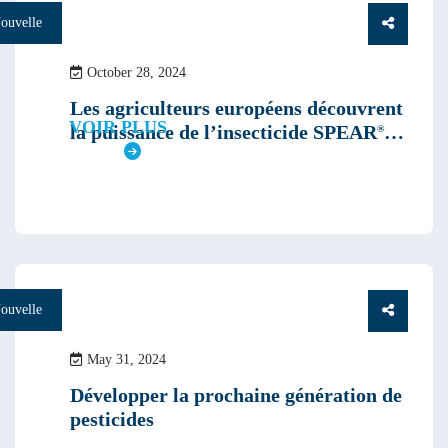
ouvelle
October 28, 2024
Les agriculteurs européens découvrent
VOIR PLUS
la puissance de l’insecticide SPEAR
®
LEP
ouvelle
May 31, 2024
Développer la prochaine génération de
pesticides