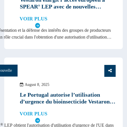
SPEAR
LEP avec de nouvelles
®
autorisations pour les tomates en
VOIR PLUS
Grèce et les olives en Italie
sentation et la défense des intérêts des groupes de producteurs
n rôle crucial dans l'obtention d'une autorisation d'utilisation
ce pour les produits répondant à des besoins urgents en matière
 contre les ravageurs.
ouvelle
August 8, 2025
Le Portugal autorise l’utilisation
d’urgence du bioinsecticide Vestaron
pour protéger les cultures de tomates
VOIR PLUS
de grande valeur contre un ravageur
dévastateur
®
R
LEP obtient l'autorisation d'utilisation d'urgence de l'UE dans